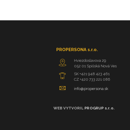
PROPERSONA s.r.o.
Hviezdoslavova 29
052 01 Spišská Nová Ves
SK +421 948 423 461
CZ +420 733 221 086
info@propersona.sk
WEB VYTVORIL
PROGRUP s.r.o.