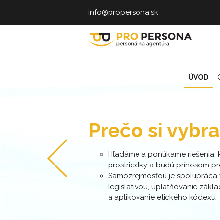
Skoč
info@propersona.sk
na
hla
obs
Pro
persona
ÚVOD
Prečo si vybra
Hľadáme a ponúkame riešenia, kt
prostriedky a budú prínosom p
Samozrejmosťou je spolupráca v
legislatívou, uplatňovanie zák
a aplikovanie etického kódexu